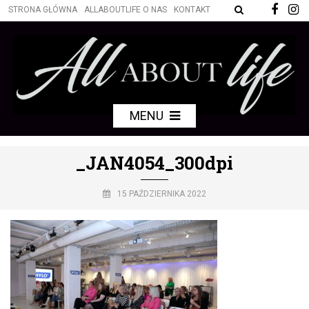
STRONA GŁÓWNA
ALLABOUTLIFE O NAS
KONTAKT
MENU
_JAN4054_300dpi
15 PAŹDZIERNIKA 2022