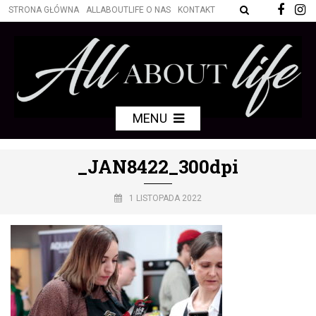
STRONA GŁÓWNA
ALLABOUTLIFE O NAS
KONTAKT
MENU
_JAN8422_300dpi
1 LISTOPADA 2022