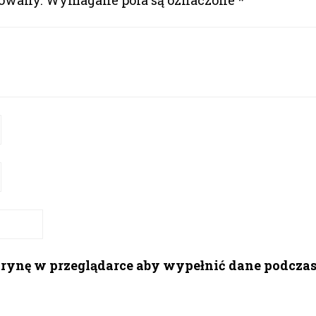
kowany.
Wymagane pola są oznaczone
*
itrynę w przeglądarce aby wypełnić dane podcza