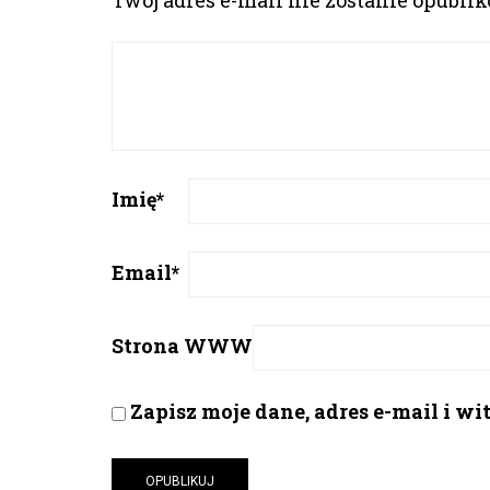
Twój adres e-mail nie zostanie opubli
Imię
*
Email
*
Strona WWW
Zapisz moje dane, adres e-mail i w