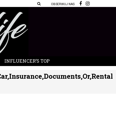
OBSERWUJ NAS
INFLUENCER’S TOP
Car,Insurance,Documents,Or,Rental