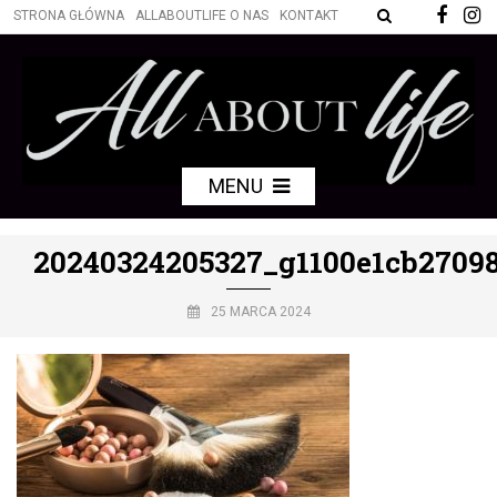
STRONA GŁÓWNA
ALLABOUTLIFE O NAS
KONTAKT
MENU
20240324205327_g1100e1cb27098
25 MARCA 2024