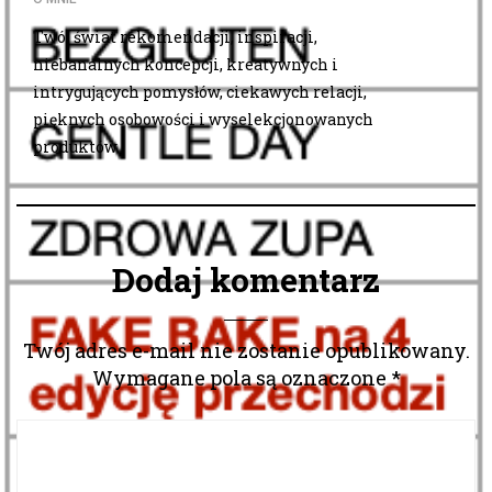
Twój świat rekomendacji, inspiracji,
niebanalnych koncepcji, kreatywnych i
intrygujących pomysłów, ciekawych relacji,
pięknych osobowości i wyselekcjonowanych
produktów.
Dodaj komentarz
Twój adres e-mail nie zostanie opublikowany.
Wymagane pola są oznaczone
*