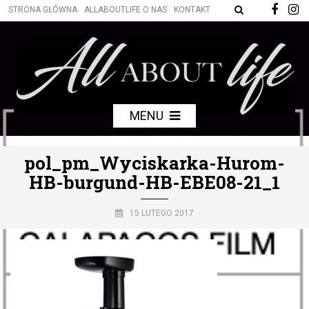
STRONA GŁÓWNA
ALLABOUTLIFE O NAS
KONTAKT
MENU
pol_pm_Wyciskarka-Hurom-
HB-burgund-HB-EBE08-21_1
15 LUTEGO 2017