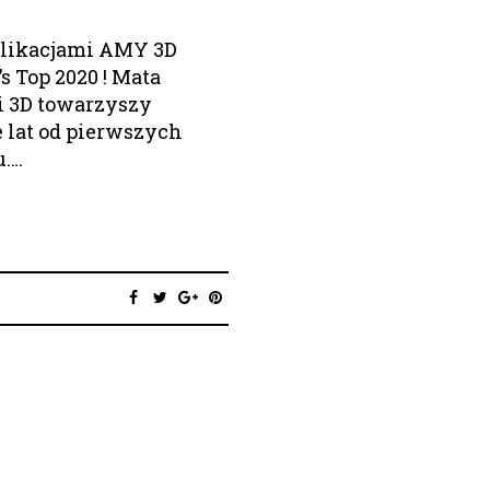
plikacjami AMY 3D
s Top 2020 ! Mata
i 3D towarzyszy
 lat od pierwszych
u….