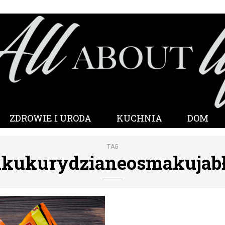
ZDROWIE I URODA
KUCHNIA
DOM
TAG
ikukurydzianeosmakuja