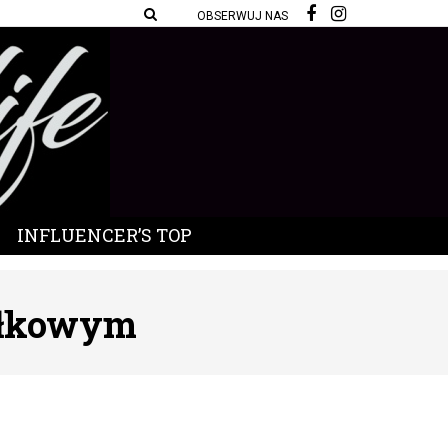
OBSERWUJ NAS
INFLUENCER’S TOP
błkowym