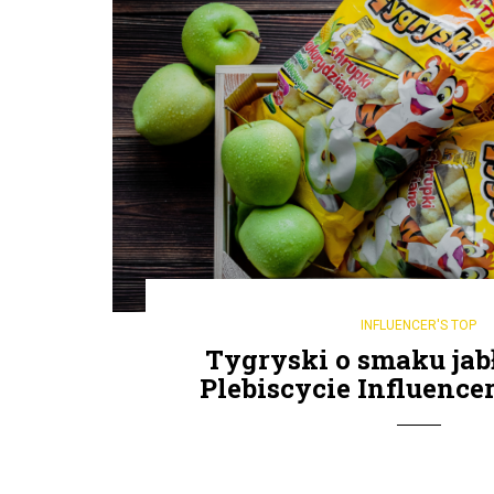
INFLUENCER'S TOP
Tygryski o smaku j
Plebiscycie Influencer