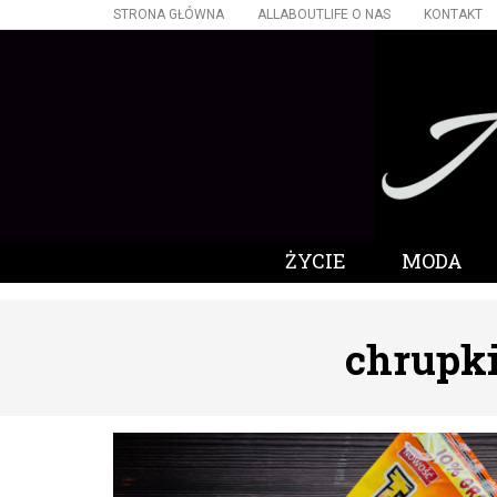
STRONA GŁÓWNA
ALLABOUTLIFE O NAS
KONTAKT
ŻYCIE
MODA
chrupk