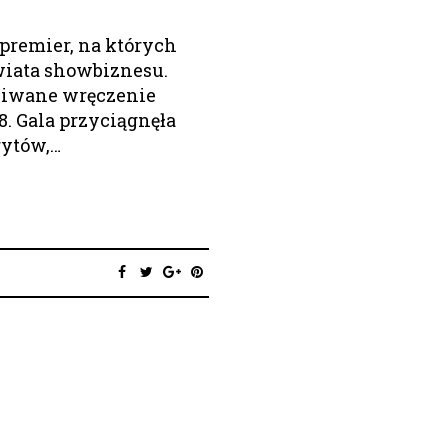
 premier, na których
świata showbiznesu.
kiwane wręczenie
. Gala przyciągnęła
rytów,…