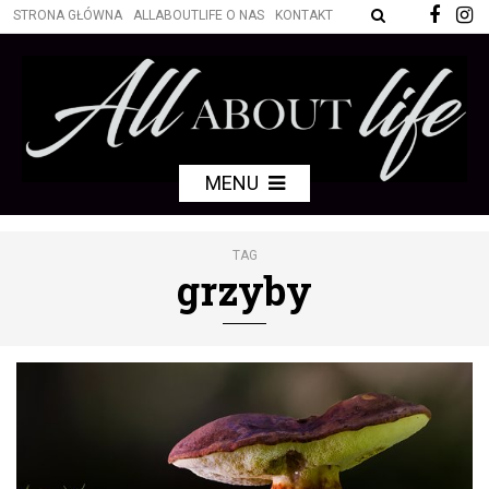
STRONA GŁÓWNA
ALLABOUTLIFE O NAS
KONTAKT
MENU
TAG
grzyby