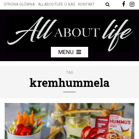
STRONA GŁÓWNA
ALLABOUTLIFE O NAS
KONTAKT
MENU
TAG
kremhummela