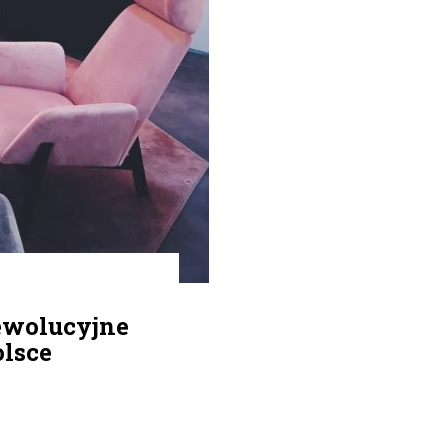
rewolucyjne
olsce