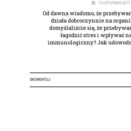
13 LISTOPADA 2017
Od dawna wiadomo, że przebywani
działa dobroczynnie na organ
domyślaliście się, że przebywa
łagodzić stres i wpływać n
immunologiczny? Jak udowodn
SKOMENTUJ