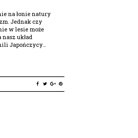
e na łonie natury
izm. Jednak czy
nie w lesie może
a nasz układ
ili Japończycy…