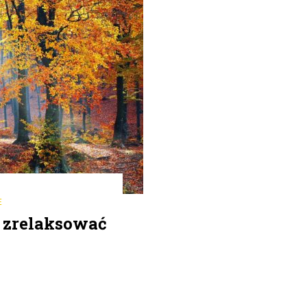
E
k zrelaksować