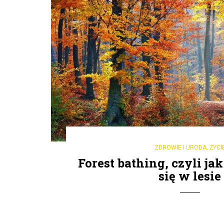
ZDROWIE I URODA
,
ŻYCI
Forest bathing, czyli ja
się w lesie