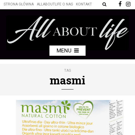
STRONA GŁÓWNA
ALLABOUTLIFE O NAS
KONTAKT
MENU
TAG
masmi