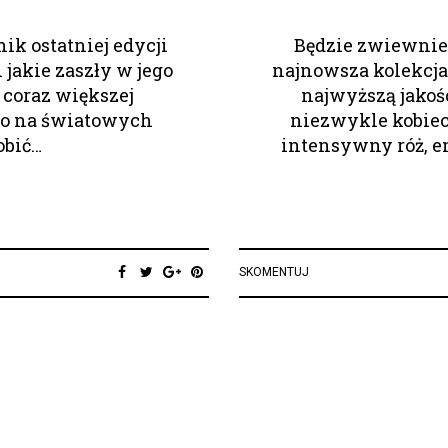
ik ostatniej edycji
Będzie zwiewnie,
jakie zaszły w jego
najnowsza kolekcja
i coraz większej
najwyższą jakoś
lko na światowych
niezwykle kobiec
obić…
intensywny róż, en
SKOMENTUJ