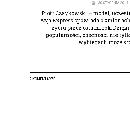
30 STYCZNIA 2018
Piotr Czaykowski – model, uczestn
Azja Express opowiada o zmianach 
życiu przez ostatni rok. Dzięk
popularności, obecności nie ty
wybiegach może zr
2 KOMENTARZE