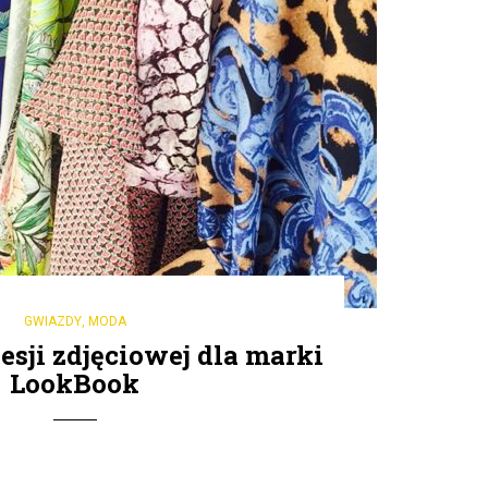
GWIAZDY
,
MODA
esji zdjęciowej dla marki
LookBook