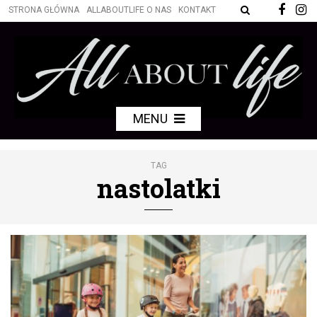
STRONA GŁÓWNA
ALLABOUTLIFE O NAS
KONTAKT
MENU
TAG
nastolatki