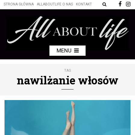
STRONA GŁÓWNA
ALLABOUTLIFE O NAS
KONTAKT
MENU
TAG
nawilżanie włosów