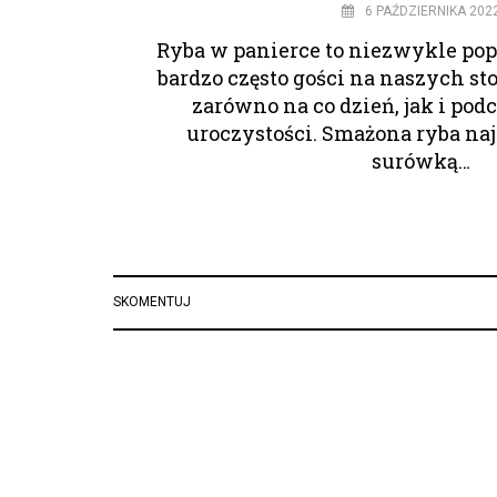
6 PAŹDZIERNIKA 202
Ryba w panierce to niezwykle pop
bardzo często gości na naszych sto
zarówno na co dzień, jak i po
uroczystości. Smażona ryba naj
surówką…
SKOMENTUJ