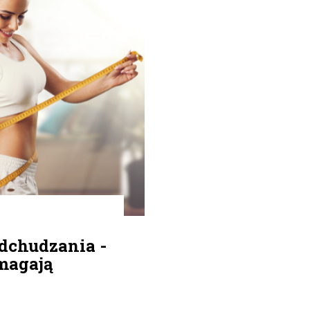
dchudzania -
magają