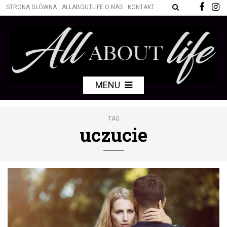
STRONA GŁÓWNA
ALLABOUTLIFE O NAS
KONTAKT
MENU
TAG
uczucie