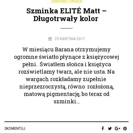
ZDROWIE I URODA
Szminka ELITÉ Matt –
Długotrwały kolor
23 KWIETNIA 2017
W miesiącu Barana otrzymujemy
ogromne światło płynące z księżycowej
pełni. Światłem słońca i księżyca
rozświetlamy twarz, ale nie usta. Na
wargach rozkładamy zupełnie
nieprzezroczystą, równo rozłożoną,
matową pigmentację, bo teraz od
szminki…
SKOMENTUJ