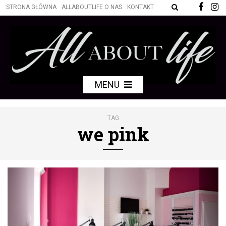
STRONA GŁÓWNA
ALLABOUTLIFE O NAS
KONTAKT
MENU
TAG
we pink