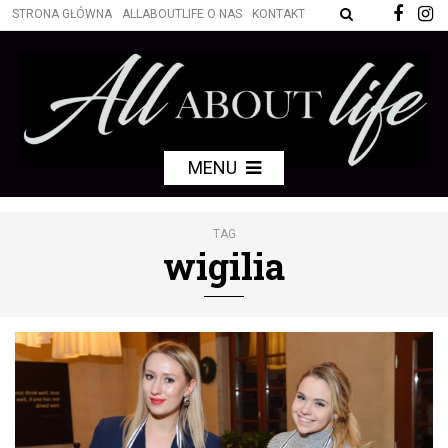
STRONA GŁÓWNA
ALLABOUTLIFE O NAS
KONTAKT
MENU
TAG
wigilia