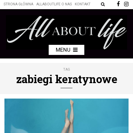
STRONA GŁÓWNA
ALLABOUTLIFE O NAS
KONTAKT
MENU
TAG
zabiegi keratynowe