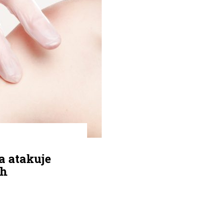
a atakuje
ch