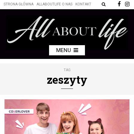
STRONA GŁÓWNA
ALLABOUTLIFE O NAS
KONTAKT
MENU
TAG
zeszyty