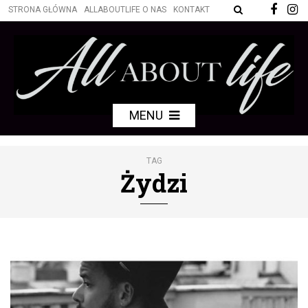
STRONA GŁÓWNA
ALLABOUTLIFE O NAS
KONTAKT
MENU
TAG
Żydzi