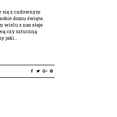
y się z cudownym
sobie domu święta.
 wielu z nas staje
wą czy sztuczną
y jaki…