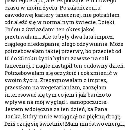
pewnego etapu, ale też początkiem nowego
czasu w moim życiu. Po zakończeniu
zawodowej kariery tanecznej, nie potrafiłam
odnaleźć się w normalnym świecie. Dzięki
Tańcu z Gwiazdami ten okres jakoś
przetrwałam… Ale to były dwa lata imprez,
ciągłego niedospania, złego odżywiania. Może
potrzebowałam takiej przerwy, bo przecież od
10 do 25 roku życia byłam zawsze na sali
tanecznej. I nagle nastąpił ten cudowny dzień.
Potrzebowałam się oczyścić i coś zmienić w
swoim życiu. Zrezygnowałam z imprez,
przeszłam na wegetarianizm, zaczęłam
interesować się tym co jem i jak bardzo to
wpływa na mój wygląd i samopoczucie.
Jestem wdzięczna za ten dzień, za Pana
Janka, który mnie wciągnął na piękną drogę.
Dziś czuję się świetnie! Mam mnóstwo energii,