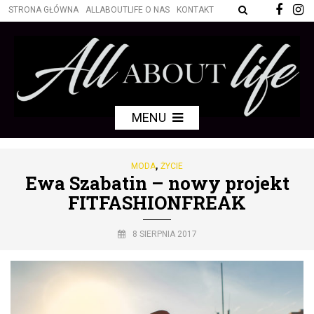
STRONA GŁÓWNA
ALLABOUTLIFE O NAS
KONTAKT
MENU
,
MODA
ŻYCIE
Ewa Szabatin – nowy projekt
FITFASHIONFREAK
8 SIERPNIA 2017