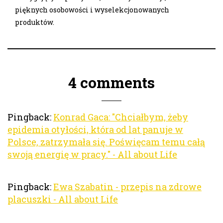
pięknych osobowości i wyselekcjonowanych
produktów.
4 comments
Pingback:
Konrad Gaca: "Chciałbym, żeby
epidemia otyłości, która od lat panuje w
Polsce, zatrzymała się. Poświęcam temu całą
swoją energię w pracy." - All about Life
Pingback:
Ewa Szabatin - przepis na zdrowe
placuszki - All about Life