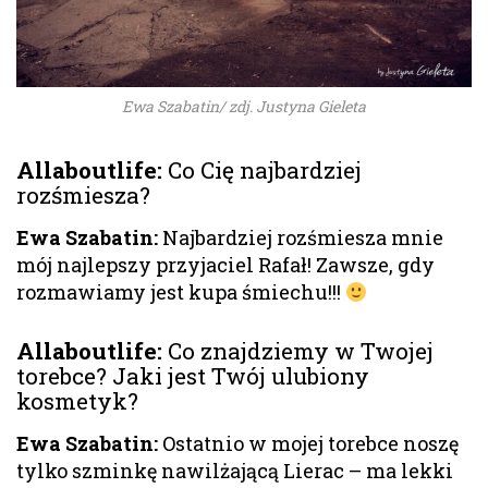
Ewa Szabatin/ zdj. Justyna Gieleta
Allaboutlife
:
Co Cię najbardziej
rozśmiesza?
Ewa Szabatin:
Najbardziej rozśmiesza mnie
mój najlepszy przyjaciel Rafał! Zawsze, gdy
rozmawiamy jest kupa śmiechu!!!
Allaboutlife
:
Co znajdziemy w Twojej
torebce? Jaki jest Twój ulubiony
kosmetyk?
Ewa Szabatin:
Ostatnio w mojej torebce noszę
tylko szminkę nawilżającą Lierac – ma lekki