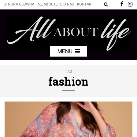
STRONA GŁÓWNA
ALLABOUTLIFE O NAS
KONTAKT
MENU
TAG
fashion