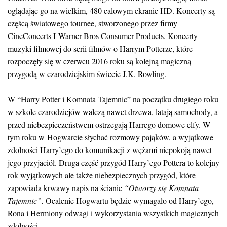
oglądając go na wielkim, 480 calowym ekranie HD. Koncerty są
częścą światowego tournee, stworzonego przez firmy
CineConcerts I Warner Bros Consumer Products. Koncerty
muzyki filmowej do serii filmów o Harrym Potterze, które
rozpoczęły się w czerwcu 2016 roku są kolejną magiczną
przygodą w czarodziejskim świecie J.K. Rowling.
W “Harry Potter i Komnata Tajemnic” na początku drugiego roku
w szkole czarodziejów walczą nawet drzewa, latają samochody, a
przed niebezpieczeństwem ostrzegają Harrego domowe elfy. W
tym roku w Hogwarcie słychać rozmowy pająków, a wyjątkowe
zdolności Harry’ego do komunikacji z wężami niepokoją nawet
jego przyjaciół. Druga część przygód Harry’ego Pottera to kolejny
rok wyjątkowych ale także niebezpiecznych przygód, które
zapowiada krwawy napis na ścianie
“Otworzy się Komnata
Tajemnic”.
Ocalenie Hogwartu będzie wymagało od Harry’ego,
Rona i Hermiony odwagi i wykorzystania wszystkich magicznych
zdolności.