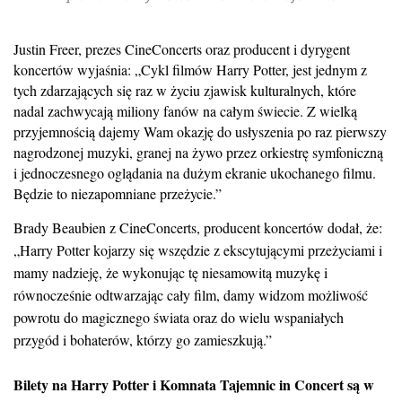
Justin Freer, prezes CineConcerts oraz producent i dyrygent
koncertów wyjaśnia: „Cykl filmów Harry Potter, jest jednym z
tych zdarzających się raz w życiu zjawisk kulturalnych, które
nadal zachwycają miliony fanów na całym świecie. Z wielką
przyjemnością dajemy Wam okazję do usłyszenia po raz pierwszy
nagrodzonej muzyki, granej na żywo przez orkiestrę symfoniczną
i jednoczesnego oglądania na dużym ekranie ukochanego filmu.
Będzie to niezapomniane przeżycie.”
Brady Beaubien z CineConcerts, producent koncertów dodał, że:
„Harry Potter kojarzy się wszędzie z ekscytującymi przeżyciami i
mamy nadzieję, że wykonując tę niesamowitą muzykę i
równocześnie odtwarzając cały film, damy widzom możliwość
powrotu do magicznego świata oraz do wielu wspaniałych
przygód i bohaterów, którzy go zamieszkują.”
Bilety na Harry Potter i Komnata Tajemnic in Concert są w