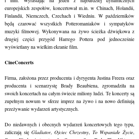
i inni. Wyrastając na jeden z najbardziej dynamicznych
europejskich zespołów, koncertował m.in. w Chinach, Holandii,
Finlandii, Niemczech, Czechach i Wiedniu. W październików
będą czarować wszystkich Potteromaniaków i sympatyków
muzyki filmowej. Wykonywana na żywo ścieżka dźwiękowa z
drugiej części przygód Harrego Pottera pod jednocześnie
wyświetlany na wielkim ekranie film.
CineConcerts
Firma, założona przez producenta i dyrygenta Justina Freera oraz
producenta i scenarzystę Brady Beaubiena, zgromadziła na
swoich koncertach na całym świecie miliony ludzi. Te koncerty są
zupełnym nowum w sferze imprez na żywo i na nowo definiują
przeżywanie wydarzeń artystycznych.
Do niedawnych i obecnych wydarzeń koncertowych tego typu,
zaliczają się
Gladiator
,
Ojciec Chrzestny
,
To Wspaniałe Życie
,