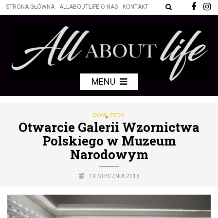
STRONA GŁÓWNA
ALLABOUTLIFE O NAS
KONTAKT
MENU
,
DOM
ŻYCIE
Otwarcie Galerii Wzornictwa
Polskiego w Muzeum
Narodowym
19 STYCZNIA 2018