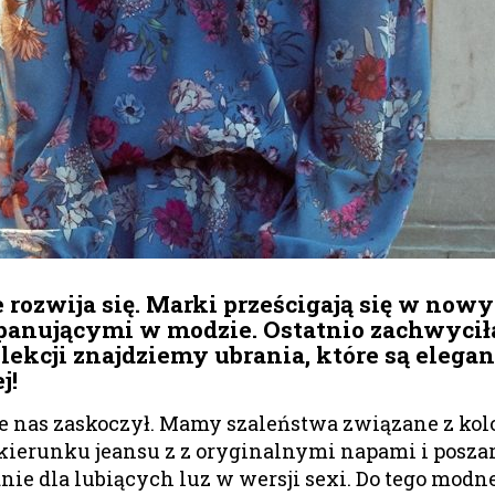
ozwija się. Marki prześcigają się w nowy
i panującymi w modzie. Ostatnio zachwyci
lekcji znajdziemy ubrania, które są elega
j!
 nas zaskoczył. Mamy szaleństwa związane z kolor
kierunku jeansu z z oryginalnymi napami i posza
nie dla lubiących luz w wersji sexi. Do tego modn