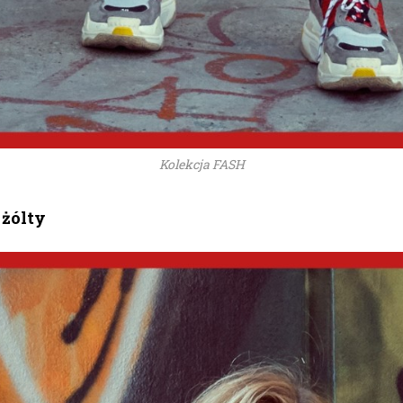
Kolekcja FASH
 żólty