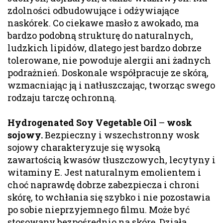
zdolności odbudowujące i odżywiające
naskórek. Co ciekawe masło z awokado, ma
bardzo podobną strukturę do naturalnych,
ludzkich lipidów, dlatego jest bardzo dobrze
tolerowane, nie powoduje alergii ani żadnych
podrażnień. Doskonale współpracuje ze skórą,
wzmacniając ją i natłuszczając, tworząc swego
rodzaju tarczę ochronną.
Hydrogenated Soy Vegetable Oil
–
wosk
sojowy.
Bezpieczny i wszechstronny wosk
sojowy charakteryzuje się wysoką
zawartością kwasów tłuszczowych, lecytyny i
witaminy E. Jest naturalnym emolientem i
choć naprawdę dobrze zabezpiecza i chroni
skórę, to wchłania się szybko i nie pozostawia
po sobie nieprzyjemnego filmu. Może być
stosowany bezpośrednio na skórę. Działa