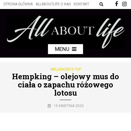
STRONA GŁÓWNA
ALLABOUTLIFE O NAS
KONTAKT
MENU
INFLUENCER'S TOP
Hempking – olejowy mus do
ciała o zapachu różowego
lotosu
15 KWIETNIA 2020