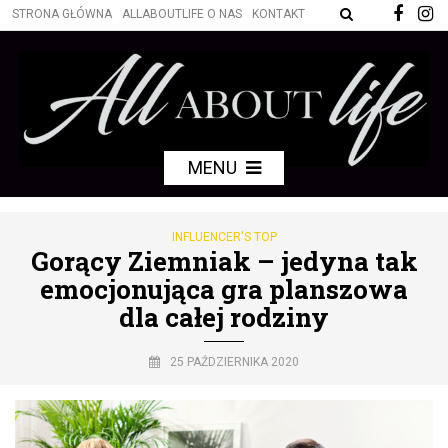
STRONA GŁÓWNA
ALLABOUTLIFE O NAS
KONTAKT
MENU
INFLUENCER'S TOP
Gorący Ziemniak – jedyna tak
emocjonująca gra planszowa
dla całej rodziny
25 PAŹDZIERNIKA 2020