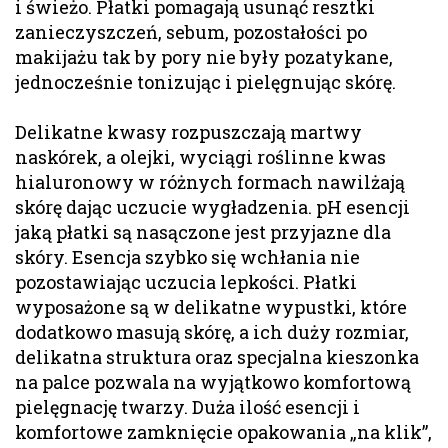
i świeżo. Płatki pomagają usunąć resztki
zanieczyszczeń, sebum, pozostałości po
makijażu tak by pory nie były pozatykane,
jednocześnie tonizując i pielęgnując skórę.
Delikatne kwasy rozpuszczają martwy
naskórek, a olejki, wyciągi roślinne kwas
hialuronowy w różnych formach nawilżają
skórę dając uczucie wygładzenia. pH esencji
jaką płatki są nasączone jest przyjazne dla
skóry. Esencja szybko się wchłania nie
pozostawiając uczucia lepkości. Płatki
wyposażone są w delikatne wypustki, które
dodatkowo masują skórę, a ich duży rozmiar,
delikatna struktura oraz specjalna kieszonka
na palce pozwala na wyjątkowo komfortową
pielęgnację twarzy. Duża ilość esencji i
komfortowe zamknięcie opakowania „na klik”,