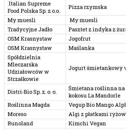
Italian Supreme
Pizza rzymska
Food Polska Sp. z o.o.
My muesli
My muesli
Tradycyjne Jadło
Pasztet z indyka z żur
OSM Krasnystaw
Jogofrut
OSM Krasnystaw
Maślanka
Spółdzielnia
Mleczarska
Jogurt śmietankowy wi
Udziałowców w
Strzałkowie
Śmietana roślinna na b
Distri-Bio Sp. z. o. o.
kokosu La Mandorle
Roślinna Magda
Vegup Bio Mango Alph
Moreso
Algi z płatkami ryżow
Runoland
Kimchi Vegan