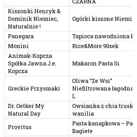
CZARNA
Kiszonki Henryk &
Dominik Niemiec,
Ogórki kiszone Niemie
Naturalnie !
Panegara
Tapioca nawodniona Ko
Monini
Rice&More 90sek
Animak-Kopcza
Spółka Jawna J.e.
Makaron Pasta Si
Kopcza
Oliwa “Ze Wsi”
Greckie Przysmaki
Niefiltrowana łagodna 0
L
Dr. Oetker My
Owsianka z chia trusk
Natural Day
wanilia
Pasta kanapkowa – Pas
Provitus
Bagiete