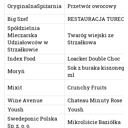
OryginalnaSpiżarnia
Przetwór owocowy
Big Szef
RESTAURACJA TUREC
Spółdzielnia
Mleczarska
Twaróg wiejski ze
Udziałowców w
Strzałkowa
Strzałkowie
Index Food
Loacker Double Choc
Sok z buraka kiszonego
Moryń
ml
Mixit
Crunchy Fruits
Wine Avenue
Chateau Minuty Rose
Yoush
Yoush
Swedeponic Polska
Mikroliście Baziółka
Sp. z. o. o.