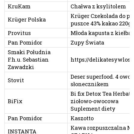
KruKam
Chałwa z ksylitolem
Krüger Czekolada do pi
Krüger Polska
puszce 43% kakao 220g
Provitus
Młoda kapusta z kiełba
Pan Pomidor
Zupy Świata
Smaki Południa
F.h.u. Sebastian
https://delikatesywlosk
Zawadzki
Deser superfood. 4 owoc
Stovit
słonecznikem
Bi fix Detox Tea Herbat
BiFix
ziołowo-owocowa
Suplement diety
Pan Pomidor
Kaszotto
Kawa rozpuszczalna 
INSTANTA