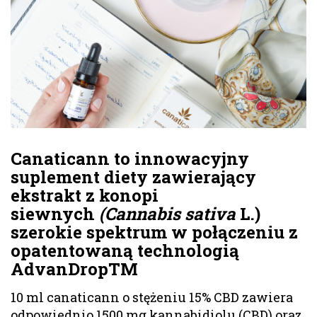
Canaticann to innowacyjny
suplement diety zawierający
ekstrakt z konopi
siewnych
(Cannabis sativa
L.)
szerokie spektrum w połączeniu z
opatentowaną technologią
AdvanDropTM
10 ml canaticann o stężeniu 15% CBD zawiera
odpowiednio 1500 mg kannabidiolu (CBD) oraz