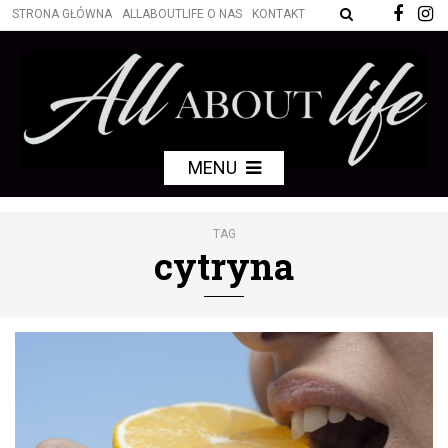
STRONA GŁÓWNA
ALLABOUTLIFE O NAS
KONTAKT
MENU
TAG
cytryna