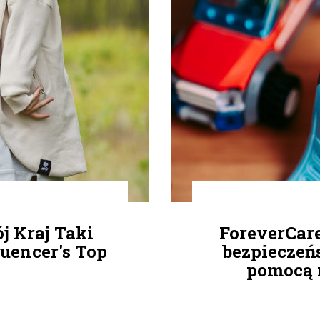
j Kraj Taki
ForeverCar
luencer's Top
bezpieczeń
pomocą 