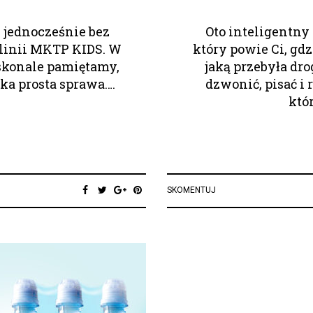
 jednocześnie bez
Oto inteligentny
z linii MKTP KIDS. W
który powie Ci, gdz
skonale pamiętamy,
jaką przebyła dr
aka prosta sprawa….
dzwonić, pisać i 
któ
SKOMENTUJ