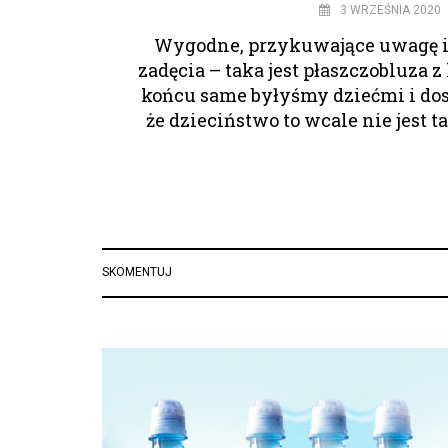
3 WRZEŚNIA 2020
Wygodne, przykuwające uwagę i
zadęcia – taka jest płaszczobluza 
końcu same byłyśmy dziećmi i do
że dzieciństwo to wcale nie jest t
SKOMENTUJ