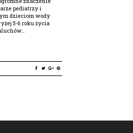
a ogromne znaczenie
arze pediatrzy i
ałym dzieciom wody
yżej 5-6 roku życia
maluchów…