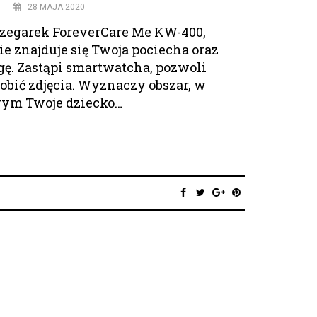
28 MAJA 2020
 zegarek ForeverCare Me KW-400,
ie znajduje się Twoja pociecha oraz
ogę. Zastąpi smartwatcha, pozwoli
robić zdjęcia. Wyznaczy obszar, w
rym Twoje dziecko…