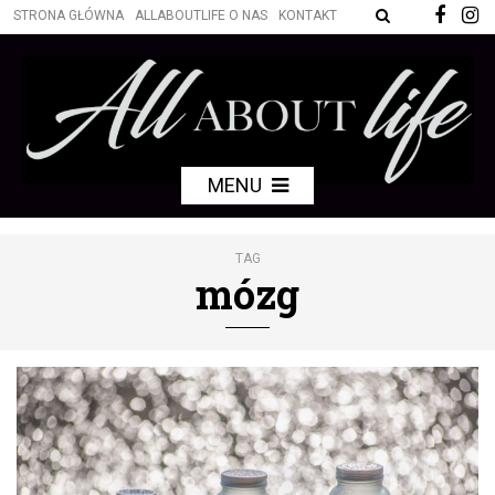
STRONA GŁÓWNA
ALLABOUTLIFE O NAS
KONTAKT
MENU
TAG
mózg