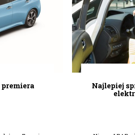
 premiera
Najlepiej s
elekt