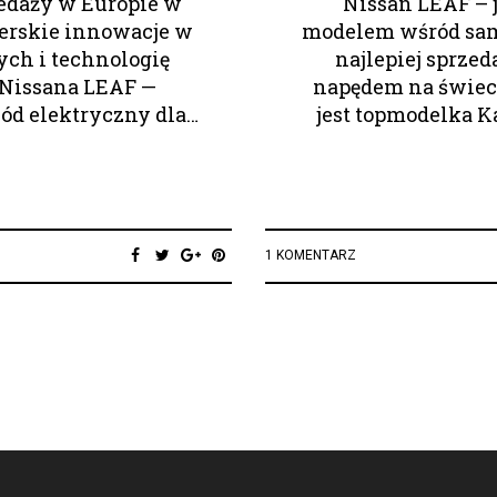
edaży w Europie w
Nissan LEAF – 
ierskie innowacje w
modelem wśród sam
ych i technologię
najlepiej sprze
 Nissana LEAF —
napędem na świec
ód elektryczny dla…
jest topmodelka 
1 KOMENTARZ