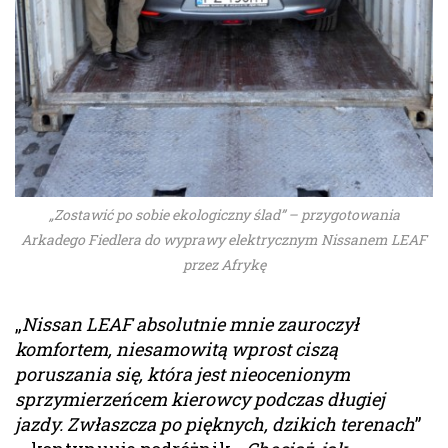
„Zostawić po sobie ekologiczny ślad” – przygotowania
Arkadego Fiedlera do wyprawy elektrycznym Nissanem LEAF
przez Afrykę
„
Nissan LEAF absolutnie mnie zauroczył
komfortem, niesamowitą wprost ciszą
poruszania się, która jest nieocenionym
sprzymierzeńcem kierowcy podczas długiej
jazdy. Zwłaszcza po pięknych, dzikich terenach
”