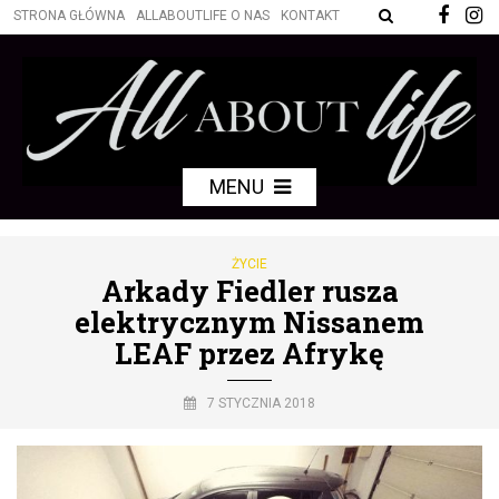
STRONA GŁÓWNA
ALLABOUTLIFE O NAS
KONTAKT
MENU
ŻYCIE
Arkady Fiedler rusza
elektrycznym Nissanem
LEAF przez Afrykę
7 STYCZNIA 2018