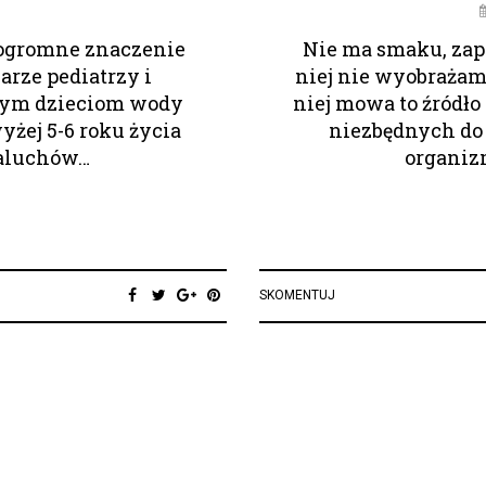
a ogromne znaczenie
Nie ma smaku, zap
arze pediatrzy i
niej nie wyobrażamy
ałym dzieciom wody
niej mowa to źródł
yżej 5-6 roku życia
niezbędnych do
maluchów…
organiz
SKOMENTUJ