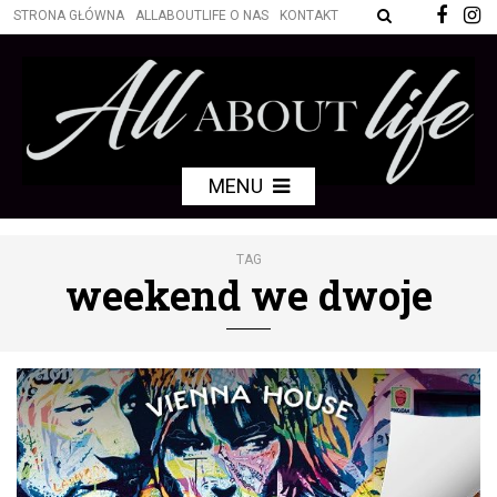
STRONA GŁÓWNA
ALLABOUTLIFE O NAS
KONTAKT
MENU
TAG
weekend we dwoje