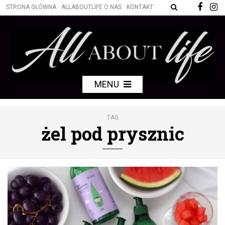
STRONA GŁÓWNA
ALLABOUTLIFE O NAS
KONTAKT
MENU
TAG
żel pod prysznic