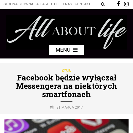
STRONA GŁÓWNA
ALLABOUTLIFE O NAS
KONTAKT
MENU
ŻYCIE
Facebook będzie wyłączał
Messengera na niektórych
smartfonach
31 MARCA 2017