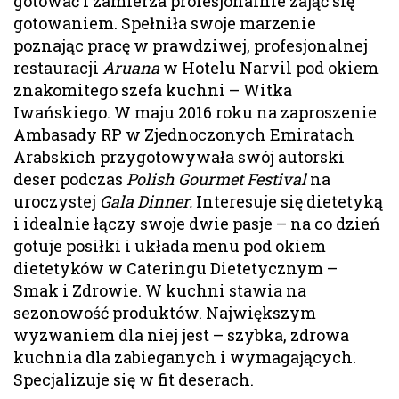
gotować i zamierza profesjonalnie zająć się
gotowaniem. Spełniła swoje marzenie
poznając pracę w prawdziwej, profesjonalnej
restauracji
Aruana
w Hotelu Narvil pod okiem
znakomitego szefa kuchni – Witka
Iwańskiego. W maju 2016 roku na zaproszenie
Ambasady RP w Zjednoczonych Emiratach
Arabskich przygotowywała swój autorski
deser podczas
Polish Gourmet Festival
na
uroczystej
Gala Dinner.
Interesuje się dietetyką
i idealnie łączy swoje dwie pasje – na co dzień
gotuje posiłki i układa menu pod okiem
dietetyków w Cateringu Dietetycznym –
Smak i Zdrowie. W kuchni stawia na
sezonowość produktów. Największym
wyzwaniem dla niej jest – szybka, zdrowa
kuchnia dla zabieganych i wymagających.
Specjalizuje się w fit deserach.