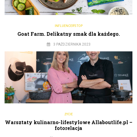
INFLUENCER'S TOP
Goat Farm. Delikatny smak dla każdego.
3 PAŹDZIERNIKA 2023
ŻYCIE
Warsztaty kulinarno-lifestylowe Allaboutlife.pl –
fotorelacja