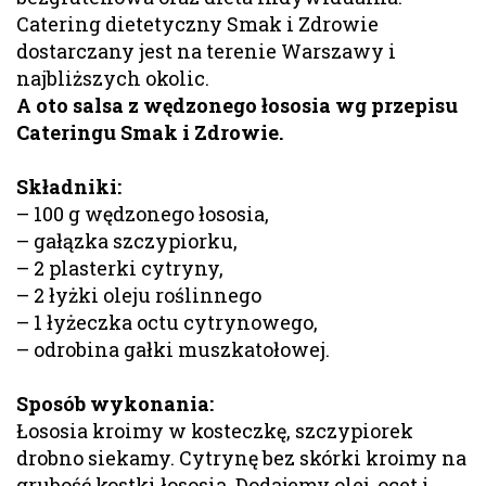
Catering dietetyczny Smak i Zdrowie
dostarczany jest na terenie Warszawy i
najbliższych okolic.
A oto salsa z wędzonego łososia wg przepisu
Cateringu Smak i Zdrowie.
Składniki:
– 100 g wędzonego łososia,
– gałązka szczypiorku,
– 2 plasterki cytryny,
– 2 łyżki oleju roślinnego
– 1 łyżeczka octu cytrynowego,
– odrobina gałki muszkatołowej.
Sposób wykonania:
Łososia kroimy w kosteczkę, szczypiorek
drobno siekamy. Cytrynę bez skórki kroimy na
grubość kostki łososia. Dodajemy olej, ocet i