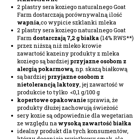
2 plastry sera koziego naturalnego Goat
Farm dostarczają porównywalną ilość
wapnia
,co wypicie szklanki mleka
2 plastry sera koziego naturalnego Goat
Farm
dostarczają 7,2 g białka
(14% RWS**)
przez niższą niż mleko krowie
zawartość kazeiny produkty z mleka
koziego są bardziej
przyjazne osobom z
alergią pokarmową
, np. skazą białkową
są bardziej
przyjazne osobom z
nietolerancją laktozy
, jej zawartość w
produkcie to tylko <0,1 g/100 g
kopertowe opakowanie
sprawia, że
produkty dłużej zachowują świeżość
sery kozie są odpowiednie dla wegetarian
ze względu na
wysoką zawartość białka
idealny produkt dla tych konsumentów,
którzy doceniają wyjątkowy smak, ale