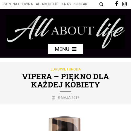
STRONA GŁÓWNA
ALLABOUTLIFE O NAS
KONTAKT
MENU
ZDROWIE I URODA
VIPERA – PIĘKNO DLA
KAŻDEJ KOBIETY
8 MAJA 2017