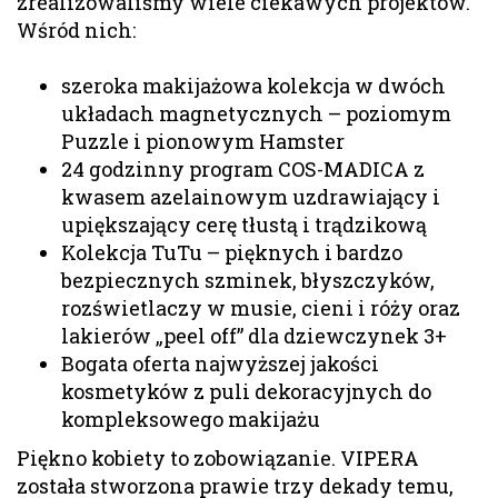
zrealizowaliśmy wiele ciekawych projektów.
Wśród nich:
szeroka makijażowa kolekcja w dwóch
układach magnetycznych – poziomym
Puzzle i pionowym Hamster
24 godzinny program COS-MADICA z
kwasem azelainowym uzdrawiający i
upiększający cerę tłustą i trądzikową
Kolekcja TuTu – pięknych i bardzo
bezpiecznych szminek, błyszczyków,
rozświetlaczy w musie, cieni i róży oraz
lakierów „peel off” dla dziewczynek 3+
Bogata oferta najwyższej jakości
kosmetyków z puli dekoracyjnych do
kompleksowego makijażu
Piękno kobiety to zobowiązanie. VIPERA
została stworzona prawie trzy dekady temu,